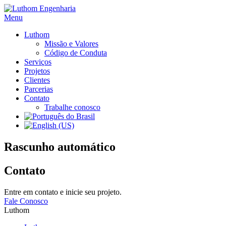
Ir
para
Menu
o
Luthom
conteúdo
Missão e Valores
Código de Conduta
Serviços
Projetos
Clientes
Parcerias
Contato
Trabalhe conosco
Rascunho automático
Contato
Entre em contato e inicie seu projeto.
Fale Conosco
Luthom